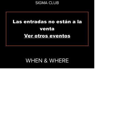
SIGMA CLUB
Las entradas no están a la
venta
Ver otros eventos
WHEN & WHERE
Oct 16, 2024, 11:59 PM – Oct 17, 2024, 6:00
AM
SIGMA CLUB, C/ de Carles V, 11, local 15,
07800 Eivissa, Illes Balears, Spain
SHARE