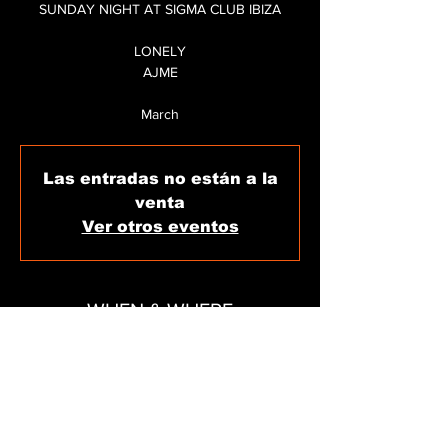
SUNDAY NIGHT AT SIGMA CLUB IBIZA
LONELY
AJME
March
Las entradas no están a la
venta
Ver otros eventos
WHEN & WHERE
Mar 09, 2025, 11:30 PM – Mar 10, 2025, 6:00
AM
SIGMA CLUB, C/ de Carles V, 11, local 15,
07800 Eivissa, Illes Balears, Spain