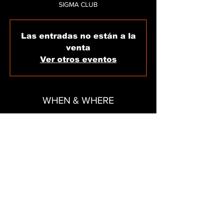
SIGMA CLUB
Las entradas no están a la
venta
Ver otros eventos
WHEN & WHERE
Oct 13, 2024, 11:59 PM – Oct 14, 2024, 6:00
AM
SIGMA CLUB, C/ de Carles V, 11, local 15,
07800 Eivissa, Illes Balears, Spain
SHARE